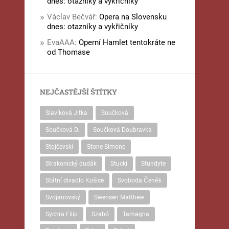
dnes: otazníky a vykřičníky
Václav Bečvář
:
Opera na Slovensku
dnes: otazníky a vykřičníky
EvaAAA
:
Operní Hamlet tentokráte ne
od Thomase
NEJČASTĚJŠÍ ŠTÍTKY
Slavíková Jitka
Součková
Součková D.
Součková Doubravka
Stojčevski
Stone Simone
Strakonický dudák
Stucki
Stundyte
Státní divadlo Košice
Svoboda Čeněk
Svojanovský
Swensen Matthew
Sychra Filip
Szabó
Tamagna