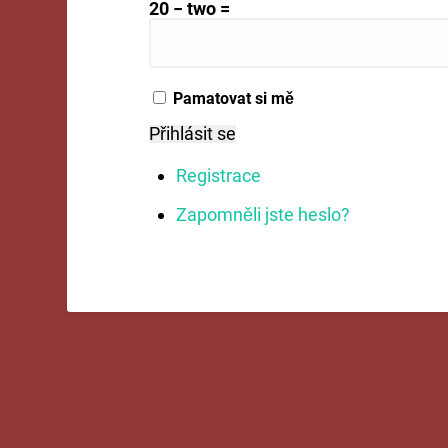
20 − two =
Pamatovat si mě
Přihlásit se
Registrace
Zapomněli jste heslo?