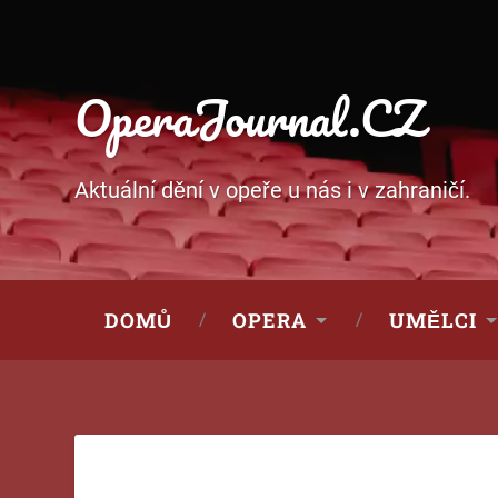
OperaJournal.CZ
Aktuální dění v opeře u nás i v zahraničí.
DOMŮ
OPERA
UMĚLCI