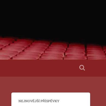
NEJNOVĚJŠÍ PŘÍSPĚVKY