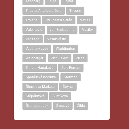
Tandberg
Teige
Tejkal
Theater Altenburg Gera
Theorin
Trojané
Tyl Josef Kajetán
Vafias
Valentovič
van Beek Jorine
Vasilek
Venzago
Vesnický trh
Vzdálený zvuk
Waddington
Weinberger
Zich Jakub
Zilias
Zimula Hanáková
Šolc Roman
Španělská hodinka
Štorman
Štormová Markéta
Štryncl
Štěpánková
Šustíková
Švanda dudák
Švecová
Žihla