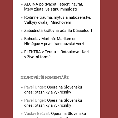
ALCINA po dvaceti letech: návrat,
který zůstal ve stínu minulosti
Rodinné trauma, mýtus a náboženství.
Valkýry cválají Mnichovem
Zabudnutá kráľovná očarila Düsseldorf
Bohuslav Martinů: Mariken de
Nimègue v první francouzské verzi
ELEKTRA v Terstu – Batoukova–Kerl
v životní formě
NEJNOVĚJŠÍ KOMENTÁŘE
Pavel Unger
:
Opera na Slovensku
dnes: otazníky a vykřičníky
Pavel Unger
:
Opera na Slovensku
dnes: otazníky a vykřičníky
Václav Bečvář
:
Opera na Slovensku